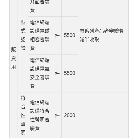
介面審驗
費
型
電信終端
式
設備電磁
屬系列產品者審驗費
件
5500
認
相容審驗
減半收取
證
費
販
賣
電信終端
用
設備電氣
件
5500
安全審驗
費
符
電信終端
合
設備符合
性
件
2000
性聲明審
聲
驗費
明