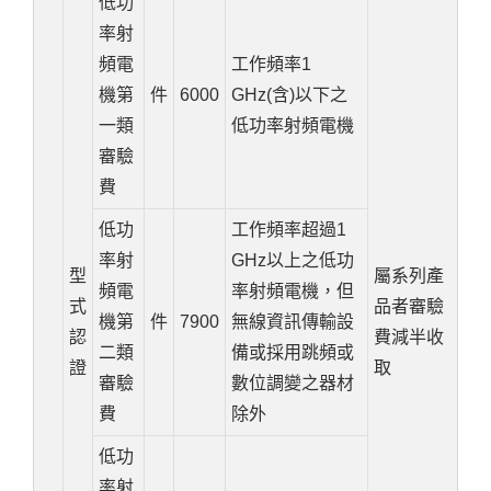
低功
率射
頻電
工作頻率1
機第
件
6000
GHz(含)以下之
一類
低功率射頻電機
審驗
費
低功
工作頻率超過1
率射
GHz以上之低功
型
屬系列產
頻電
率射頻電機，但
式
品者審驗
機第
件
7900
無線資訊傳輸設
認
費減半收
二類
備或採用跳頻或
證
取
審驗
數位調變之器材
費
除外
低功
率射