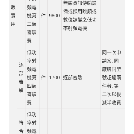
無線資訊傳輸設
販
頻電
備或採用跳頻或
賣
機第
件
9800
數位調變之低功
用
三類
率射頻電機
審驗
費
低功
同一次申
率射
請案, 同
逐
頻電
廠牌同型
部
機第
件
1700
逐部審驗
號超過兩
審
四類
件者, 第
驗
審驗
二次以後
費
減半收費
低功
符
率射
合
頻電