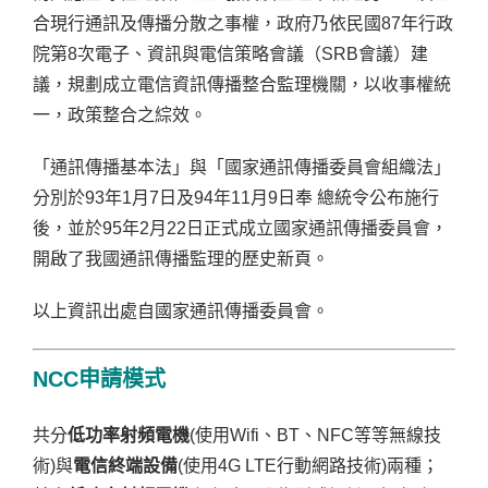
合現行通訊及傳播分散之事權，政府乃依民國87年行政
院第8次電子、資訊與電信策略會議（SRB會議）建
議，規劃成立電信資訊傳播整合監理機關，以收事權統
一，政策整合之綜效。
「通訊傳播基本法」與「國家通訊傳播委員會組織法」
分別於93年1月7日及94年11月9日奉 總統令公布施行
後，並於95年2月22日正式成立國家通訊傳播委員會，
開啟了我國通訊傳播監理的歷史新頁。
以上資訊出處自國家通訊傳播委員會。
NCC申請模式
共分
低功率射頻電機
(使用Wifi、BT、NFC等等無線技
術)與
電信終端設備
(使用4G LTE行動網路技術)兩種；