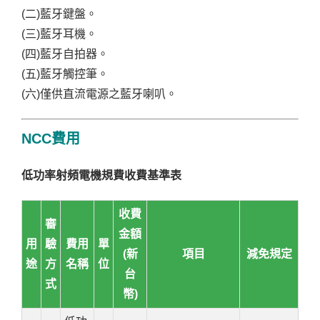
(二)藍牙鍵盤。
(三)藍牙耳機。
(四)藍牙自拍器。
(五)藍牙觸控筆。
(六)僅供直流電源之藍牙喇叭。
NCC費用
低功率射頻電機規費收費基準表
收費
審
金額
用
驗
費用
單
(新
項目
減免規定
途
方
名稱
位
台
式
幣)