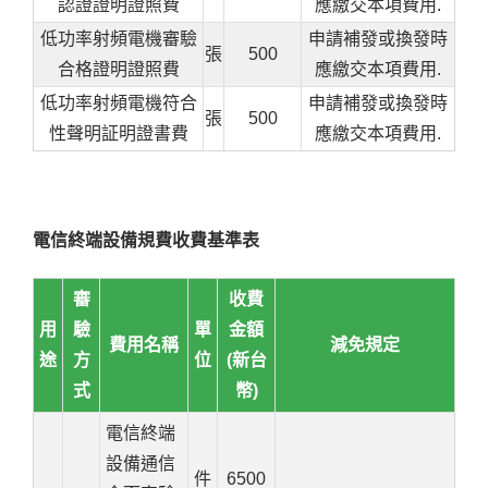
認證證明證照費
應繳交本項費用.
低功率射頻電機審驗
申請補發或換發時
張
500
合格證明證照費
應繳交本項費用.
低功率射頻電機符合
申請補發或換發時
張
500
性聲明証明證書費
應繳交本項費用.
電信終端設備規費收費基準表
審
收費
用
驗
單
金額
費用名稱
減免規定
途
方
位
(新台
式
幣)
電信終端
設備通信
件
6500