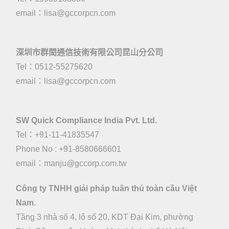
email：
lisa@gccorpcn.com
深圳市群閎通信技術有限公司昆山分公司
Tel：0512-55275620
email：
lisa@gccorpcn.com
SW Quick Compliance India Pvt. Ltd.
Tel：+91-11-41835547
Phone No : +91-8580666601
email：manju@gccorp.com.tw
Công ty TNHH giải pháp tuân thủ toàn cầu Việt
Nam.
Tầng 3 nhà số 4, lô số 20, KDT Đại Kim, phường