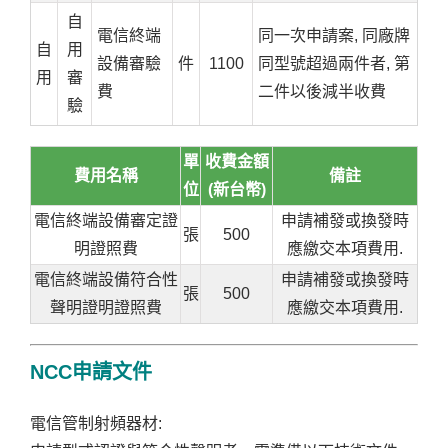
自
電信終端
同一次申請案, 同廠牌
自
用
設備審驗
件
1100
同型號超過兩件者, 第
用
審
費
二件以後減半收費
驗
單
收費金額
費用名稱
備註
位
(新台幣)
電信終端設備審定證
申請補發或換發時
張
500
明證照費
應繳交本項費用.
電信終端設備符合性
申請補發或換發時
張
500
聲明證明證照費
應繳交本項費用.
NCC申請文件
電信管制射頻器材: