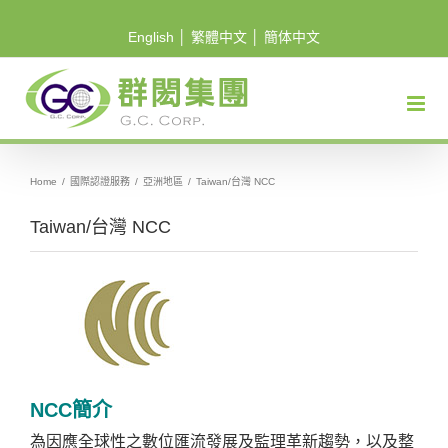
Skip
English
│
繁體中文
│
簡体中文
to
content
Home
/
國際認證服務
/
亞洲地區
/
Taiwan/台灣 NCC
Taiwan/台灣 NCC
NCC簡介
為因應全球性之數位匯流發展及監理革新趨勢，以及整