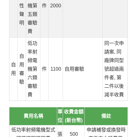
性
機第
件
2000
聲
五類
明
審驗
費
低功
同一次申
率射
請案, 同
自
頻電
廠牌同型
自
用
機第
件
1100
自用審驗
號超過兩
用
審
六類
件者, 第
驗
審驗
二件以後
費
減半收費
單
收費金額
費用名稱
備註
位
(新台幣)
低功率射頻電機型式
申請補發或換發時
張
500