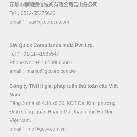
深圳市群閎通信技術有限公司昆山分公司
Tel：0512-55275620
email：
lisa@gccorpcn.com
SW Quick Compliance India Pvt. Ltd.
Tel：+91-11-41835547
Phone No : +91-8580666601
email：manju@gccorp.com.tw
Công ty TNHH giải pháp tuân thủ toàn cầu Việt
Nam.
Tầng 3 nhà số 4, lô số 20, KDT Đại Kim, phường
Định Công, quận Hoàng Mai, thành phố Hà Nội,
Việt Nam.
email：
info@gcsv.com.vn