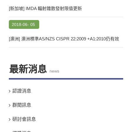
[新加坡] IMDA 輻射雜散發射限值更新
2018-06-
05
[澳洲] 澳洲標準AS/NZS CISPR 22:2009 +A1:2010仍有效
最新消息
news
認證消息
群閎訊息
研討會訊息