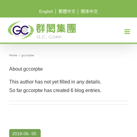
Skip
English
│
繁體中文
│
簡体中文
to
content
Home
/
gccorptw
About
gccorptw
This author has not yet filled in any details.
So far gccorptw has created 6 blog entries.
2018-06-
05