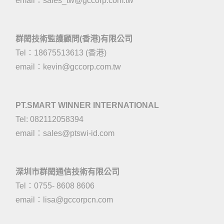
email：
sales_tw@gccorp.com.tw
群閎技術監護顧問(香港)有限公司
Tel：18675513613 (香港)
email：
kevin@gccorp.com.tw
PT.SMART WINNER INTERNATIONAL
Tel: 082112058394
email：
sales@ptswi-id.com
深圳市群閎通信技術有限公司
Tel：0755- 8608 8606
email：
lisa@gccorpcn.com