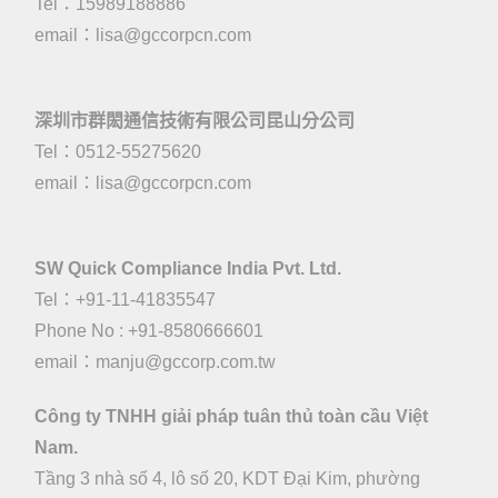
Tel：15989188886
email：
lisa@gccorpcn.com
深圳市群閎通信技術有限公司昆山分公司
Tel：0512-55275620
email：
lisa@gccorpcn.com
SW Quick Compliance India Pvt. Ltd.
Tel：+91-11-41835547
Phone No : +91-8580666601
email：manju@gccorp.com.tw
Công ty TNHH giải pháp tuân thủ toàn cầu Việt
Nam.
Tầng 3 nhà số 4, lô số 20, KDT Đại Kim, phường