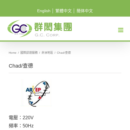
Skip
English
│
繁體中文
│
簡体中文
to
content
Home
/
國際認證服務
/
非洲地區
/
Chad/查德
Chad/查德
電壓：220V
頻率：50Hz