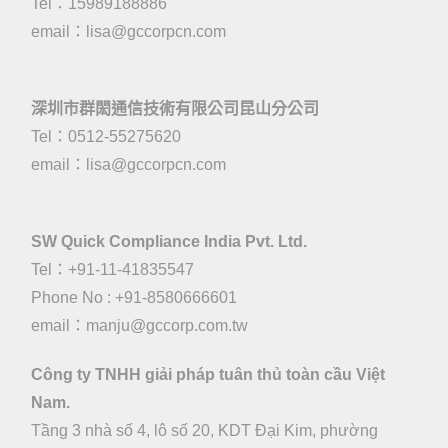
Tel：15989188886
email：
lisa@gccorpcn.com
深圳市群閎通信技術有限公司昆山分公司
Tel：0512-55275620
email：
lisa@gccorpcn.com
SW Quick Compliance India Pvt. Ltd.
Tel：+91-11-41835547
Phone No : +91-8580666601
email：manju@gccorp.com.tw
Công ty TNHH giải pháp tuân thủ toàn cầu Việt
Nam.
Tầng 3 nhà số 4, lô số 20, KDT Đại Kim, phường