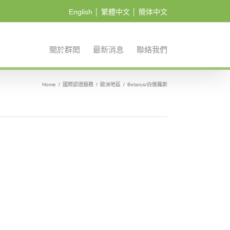
English
│
繁體中文
│
簡体中文
關於群閎
最新消息
聯絡我們
Home
/
國際認證服務
/
歐洲地區
/
Belarus/白俄羅斯