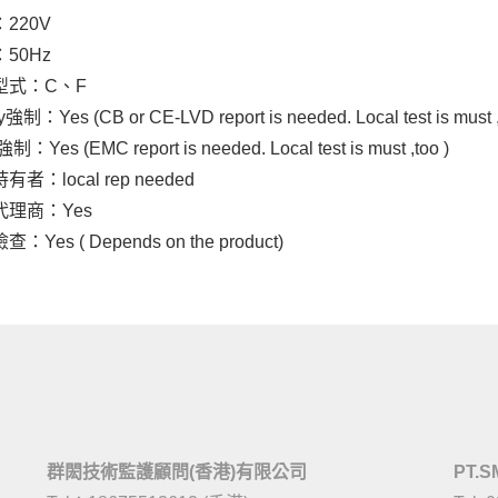
220V
50Hz
型式：C、F
y強制：Yes (CB or CE-LVD report is needed. Local test is must ,
：Yes (EMC report is needed. Local test is must ,too )
者：local rep needed
代理商：Yes
：Yes ( Depends on the product)
群閎技術監護顧問(香港)有限公司
PT.S