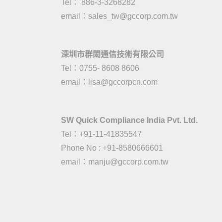
Tel： 886-3-3268282
email：
sales_tw@gccorp.com.tw
深圳市群閎通信技術有限公司
Tel：0755- 8608 8606
email：
lisa@gccorpcn.com
SW Quick Compliance India Pvt. Ltd.
Tel：+91-11-41835547
Phone No : +91-8580666601
email：manju@gccorp.com.tw