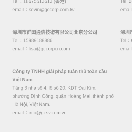
Tel：18675513613 (香港)
Tel: 
email：
kevin@gccorp.com.tw
emai
深圳市群閎通信技術有限公司北京分公司
深圳
Tel：15989188886
Tel：
email：
lisa@gccorpcn.com
emai
Công ty TNHH giải pháp tuân thủ toàn cầu
Việt Nam.
Tầng 3 nhà số 4, lô số 20, KDT Đại Kim,
phường Định Công, quận Hoàng Mai, thành phố
Hà Nội, Việt Nam.
email：
info@gcsv.com.vn