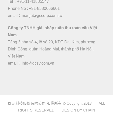
Tel：+91-11-41835547
Phone No : +91-8580666601
email：manju@gccorp.com.tw
Công ty TNHH giải pháp tuân thủ toàn cầu Việt
Nam.
Tầng 3 nhà số 4, lô số 20, KDT Đại Kim, phường
Định Công, quận Hoàng Mai, thành phố Hà Nội,
Việt Nam.
email：
info@gcsv.com.vn
群閎科技股份有限公司 版權所有 © Copyright 2018 | ALL
RIGHTS RESERVED | DESIGN BY
CHAIN