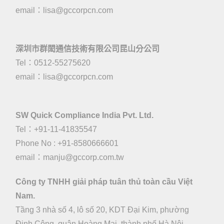
email：
lisa@gccorpcn.com
深圳市群閎通信技術有限公司昆山分公司
Tel：0512-55275620
email：
lisa@gccorpcn.com
SW Quick Compliance India Pvt. Ltd.
Tel：+91-11-41835547
Phone No : +91-8580666601
email：manju@gccorp.com.tw
Công ty TNHH giải pháp tuân thủ toàn cầu Việt
Nam.
Tầng 3 nhà số 4, lô số 20, KDT Đại Kim, phường
Định Công, quận Hoàng Mai, thành phố Hà Nội,