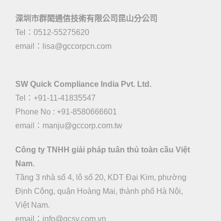
深圳市群閎通信技術有限公司昆山分公司
Tel：0512-55275620
email：
lisa@gccorpcn.com
SW Quick Compliance India Pvt. Ltd.
Tel：+91-11-41835547
Phone No : +91-8580666601
email：manju@gccorp.com.tw
Công ty TNHH giải pháp tuân thủ toàn cầu Việt
Nam.
Tầng 3 nhà số 4, lô số 20, KDT Đại Kim, phường
Định Công, quận Hoàng Mai, thành phố Hà Nội,
Việt Nam.
email：
info@gcsv.com.vn