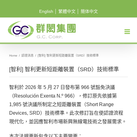
Skip
English
│
繁體中文
│
簡体中文
to
content
Home
/
認證消息
/
[智利] 智利更新短距離裝置（SRD）技術標準
[智利] 智利更新短距離裝置（SRD）技術標準
智利於 2026 年 5 月 27 日發布第 966 號豁免決議
（Resolución Exenta N.º 966），修訂原先依據第
1,985 號決議所制定之短距離裝置（Short Range
Devices, SRD）技術標準。此次修訂旨在使認證流程
現代化，並因應智利市場新興無線電技術之發展需求。
本次法規更新包含以下主要變更：