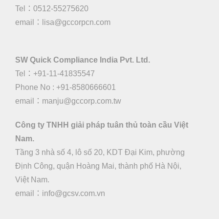
Tel：0512-55275620
email：
lisa@gccorpcn.com
SW Quick Compliance India Pvt. Ltd.
Tel：+91-11-41835547
Phone No : +91-8580666601
email：manju@gccorp.com.tw
Công ty TNHH giải pháp tuân thủ toàn cầu Việt
Nam.
Tầng 3 nhà số 4, lô số 20, KDT Đại Kim, phường
Định Công, quận Hoàng Mai, thành phố Hà Nội,
Việt Nam.
email：
info@gcsv.com.vn