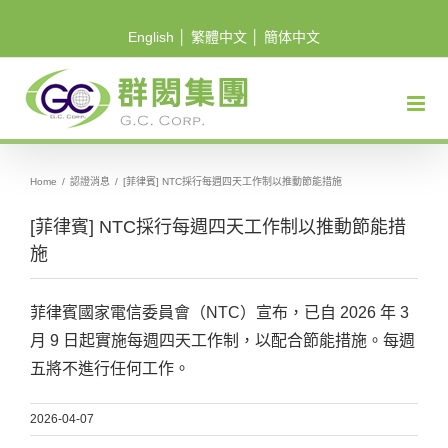
Skip
English
│
繁體中文
│
簡体中文
to
content
Home
/
認證消息
/
[菲律賓] NTC採行每週四天工作制以推動節能措施
[菲律賓] NTC採行每週四天工作制以推動節能措
施
菲律賓國家電信委員會（NTC）宣布，已自 2026 年 3
月 9 日起實施每週四天工作制，以配合節能措施。每週
五將不進行任何工作。
2026-04-07