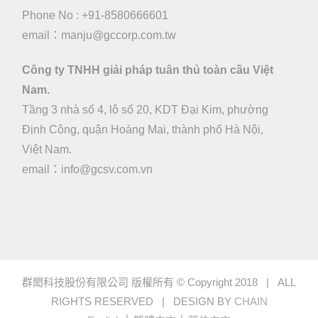
Phone No : +91-8580666601
email：manju@gccorp.com.tw
Công ty TNHH giải pháp tuân thủ toàn cầu Việt
Nam.
Tầng 3 nhà số 4, lô số 20, KDT Đại Kim, phường
Định Công, quận Hoàng Mai, thành phố Hà Nội,
Việt Nam.
email：
info@gcsv.com.vn
群閎科技股份有限公司 版權所有 © Copyright 2018 | ALL
RIGHTS RESERVED | DESIGN BY
CHAIN