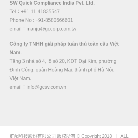
SW Quick Compliance India Pvt. Ltd.
Tel：+91-11-41835547
Phone No : +91-8580666601
email：manju@gccorp.com.tw
Công ty TNHH giải pháp tuân thủ toàn cầu Việt
Nam.
Tầng 3 nhà số 4, lô số 20, KDT Đại Kim, phường
Định Công, quận Hoàng Mai, thành phố Hà Nội,
Việt Nam.
email：
info@gcsv.com.vn
群闳科技股份有限公司 版权所有 © Copyright 2018 | ALL