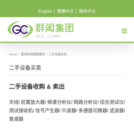
Skip
English
│
繁體中文
│
簡体中文
to
content
Home
/
量测系统建置服务
/
二手设备买卖
二手设备买卖
二手设备收购 & 卖出
天线/ 前置放大器/ 频谱分析仪/ 网路分析仪/ 综合测试仪/
测试接收机/ 信号产生器/ 示波器/ 多通道切换器/ 滤波器/
衰减器