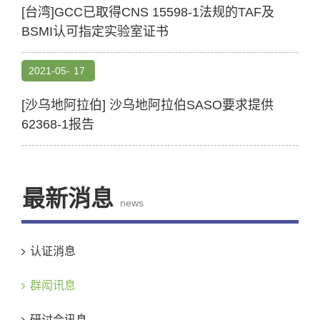
[台湾]GCC已取得CNS 15598-1法规的TAF及
BSMI认可指定实验室证书
2021-05-
17
[沙乌地阿拉伯] 沙乌地阿拉伯SASO要求提供
62368-1报告
最新消息
news
认证消息
群闳讯息
研讨会讯息