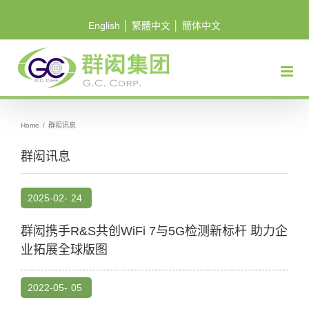
Skip
English
│
繁體中文
│
簡体中文
to
content
Home
/
群闳讯息
群闳讯息
2025-02-
24
群闳携手R&S共创WiFi 7与5G检测新标杆 助力企
业拓展全球版图
2022-05-
05