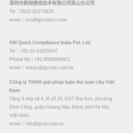
深圳市群闳通信技术有限公司昆山分公司
Tel：0512-55275620
email：
lisa@gccorpcn.com
SW Quick Compliance India Pvt. Ltd.
Tel：+91-11-41835547
Phone No : +91-8580666601
email：manju@gccorp.com.tw
Công ty TNHH giải pháp tuân thủ toàn cầu Việt
Nam.
Tầng 3 nhà số 4, lô số 20, KDT Đại Kim, phường
Định Công, quận Hoàng Mai, thành phố Hà Nội,
Việt Nam.
email：
info@gcsv.com.vn