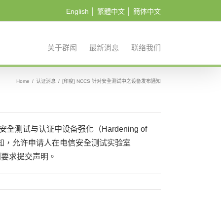
English
│
繁體中文
│
簡体中文
关于群闳
最新消息
联络我们
Home
/
认证消息
/
[印度] NCCS 针对安全测试中之设备发布通知
安全测试与认证中设备强化（Hardening of
布另一项通知，允许申请人在电信安全测试实验室
列要求提交声明。