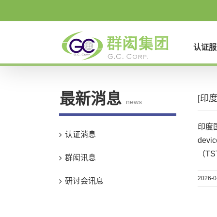
Skip
to
content
认证服
最新消息
[印
news
印度国
认证消息
dev
（T
群闳讯息
2026-0
研讨会讯息